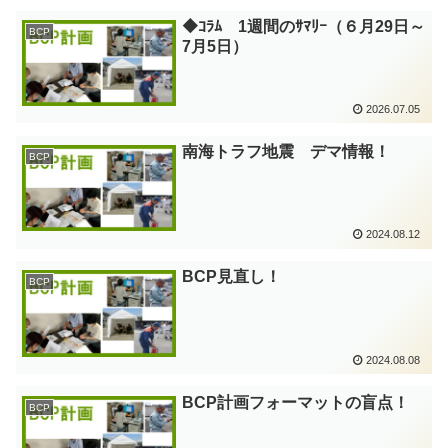
◆ｺﾗﾑ 1週間のｻﾏﾘｰ（６月29日～
BCP
7月5日）
2026.07.05
南海トラフ地震 デマ情報！
BCP
2024.08.12
BCP見直し！
BCP
2024.08.08
BCP計画フォーマットの盲点！
BCP