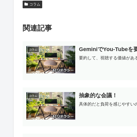
コラム
関連記事
GeminiでYou-Tube
コラム
要約して、視聴する価値があ
抽象的な会議！
コラム
具体的だと負荷を感じやすい