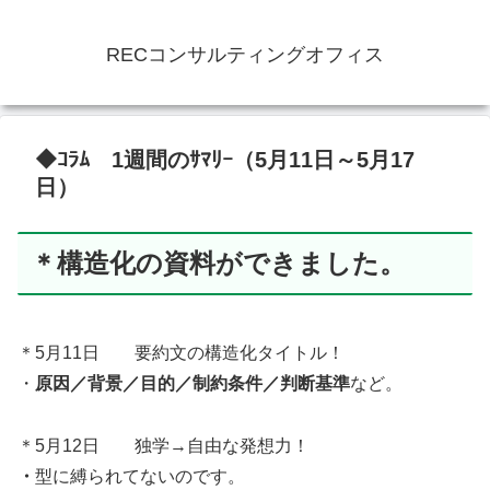
RECコンサルティングオフィス
◆ｺﾗﾑ 1週間のｻﾏﾘｰ（5月11日～5月17
日）
＊構造化の資料ができました。
＊5月11日 要約文の構造化タイトル！
・
原因／背景／目的／制約条件／判断基準
など。
＊5月12日 独学→自由な発想力！
・
型に縛られてないのです。